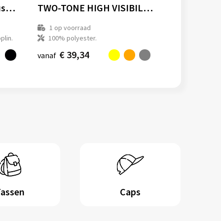
Long Sleeve Tailored Business Shirt
TWO-TONE HIGH VISIBILITY FLEECE JACKET
1
op voorraad
plin.
100% polyester.
€ 39,34
vanaf
Tassen
Caps