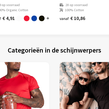
9
op voorraad
28
op voorraad
00% Organic Cotton
100% Cotton
€ 4,91
€ 10,86
f
vanaf
Categorieën in de schijnwerpers