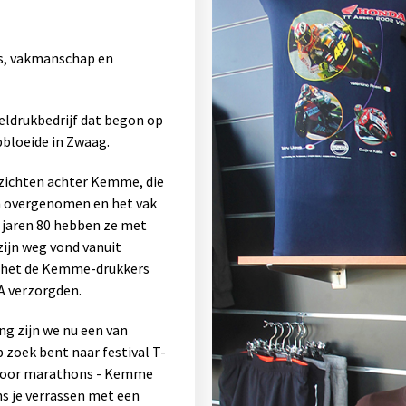
s, vakmanschap en
eldrukbedrijf dat begon op
pbloeide in Zwaag.
zichten achter Kemme, die
en overgenomen en het vak
 jaren 80 hebben ze met
zijn weg vond vanuit
n het de Kemme-drukkers
A verzorgden.
g zijn we nu een van
 zoek bent naar festival T-
 voor marathons - Kemme
ns je verrassen met een