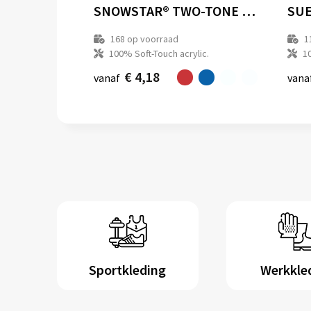
SNOWSTAR® TWO-TONE BEANIE
168
op voorraad
1
100% Soft-Touch acrylic.
1
€ 4,18
vanaf
vana
Sportkleding
Werkkle