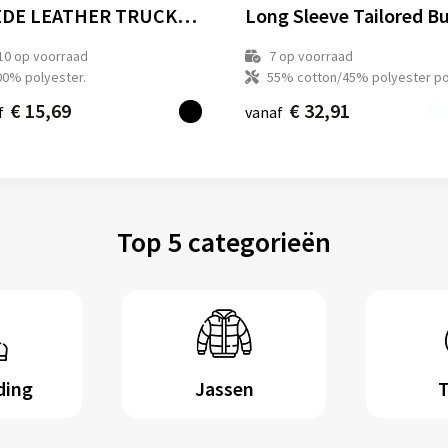
SUEDE LEATHER TRUCKER CAP
10
op voorraad
7
op voorraad
00% polyester.
55% cotton/45% polyester po
€ 15,69
€ 32,91
f
vanaf
Top 5 categorieën
ding
Jassen