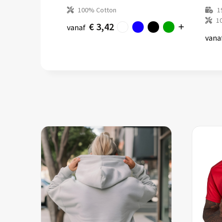
100% Cotton
1
1
€ 3,42
vanaf
vana