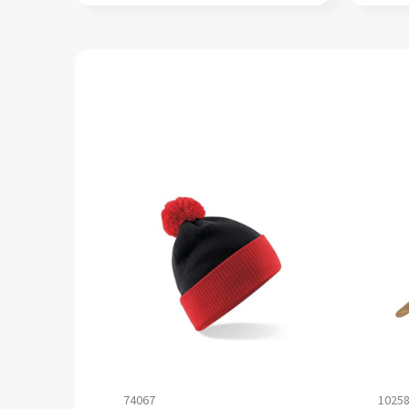
74067
1025