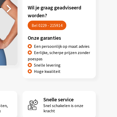
Wil je graag geadviseerd
Next
Next
worden?
Bel 0229 - 215914
Onze garanties
Een persoonlijk op maat advies
Eerlijke, scherpe prijzen zonder
poespas
Snelle levering
Hoge kwaliteit
Snelle service
sten,
Snel schakelen is onze
k
kracht