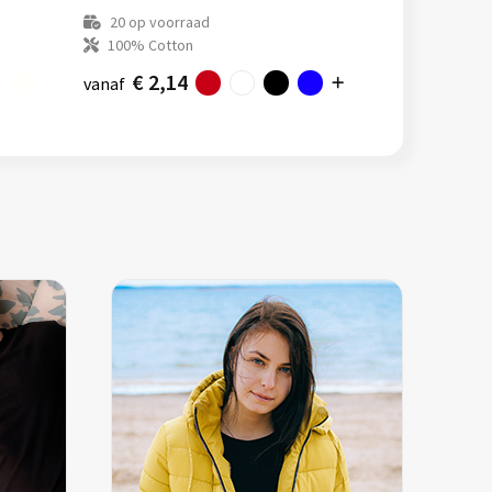
20
op voorraad
100% Cotton
€ 2,14
vanaf