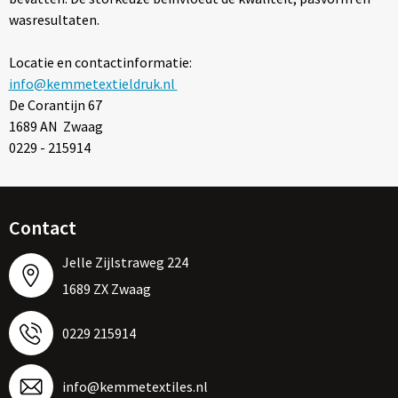
Regenkleding
Reflecterende vesten
Opbergtassen
wasresultaten.
Regenkleding
Reistassen
Locatie en contactinformatie:
info@kemmetextieldruk.nl
Restauranttextiel
Rugzakken
De Corantijn 67
1689 AN Zwaag
Schoenen
Schoenentassen
0229 - 215914
Schorten en Sloven
Schoudertassen
Contact
Sweaters
Sporttassen
Jelle Zijlstraweg 224
T-Shirts
Strandtassen
1689 ZX Zwaag
Veiligheidssignalering en Verlichting
Tablettassen
0229 215914
Veiligheidsvesten en Veiligheidshesjes
Toilettassen
info@kemmetextiles.nl