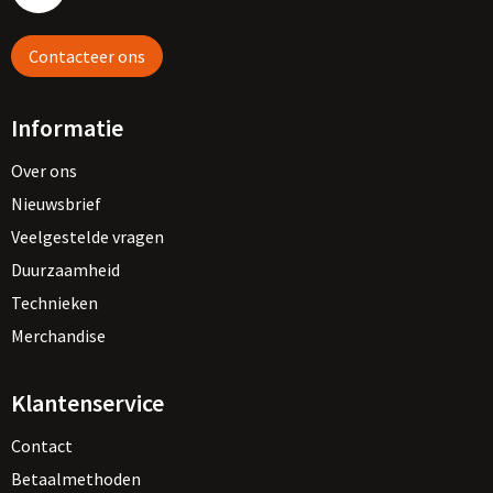
Vesten
Trolleys
Contacteer ons
Waterbestendige tassen
Informatie
Over ons
Nieuwsbrief
Veelgestelde vragen
Duurzaamheid
Technieken
Merchandise
Klantenservice
Contact
Betaalmethoden