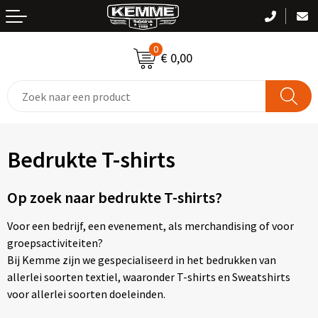
Terug
Terug
Terug
Terug
Terug
0
T-shirts
Been- en voetbescherming
Zwemkleding
Kledingaccessoires
Handtassen
€ 0,00
Polo's
Bodywarmers
Bodywarmers
Sportaccessoires
Clutches
Sweaters
Broeken en Rokken
Broeken
Accessoires voor tassen
Bedrukte T-shirts
Vesten
Caps, Hoeden en Mutsen
Caps, Hoeden en Mutsen
Boodschappentassen
Jassen
Gehoorbescherming
Gilets
Bowlingtassen
Op zoek naar bedrukte T-shirts?
Voor een bedrijf, een evenement, als merchandising of voor
Overhemden
Gereedschap
Handschoenen en Sjaals
Crossbody tassen
groepsactiviteiten?
Bij Kemme zijn we gespecialiseerd in het bedrukken van
Handdoeken / Badtextiel
Gilets
Jassen
Documententassen
allerlei soorten textiel, waaronder T-shirts en Sweatshirts
voor allerlei soorten doeleinden.
Blazers
Handschoenen en Sjaals
Ondergoed en Sokken
Draagtassen