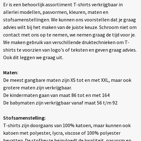
Er is een behoorlijk assortiment T-shirts verkrijgbaar in
Bodywarmers
Hoofdbescherming
Polo's
Duffeltassen
allerlei modellen, pasvormen, kleuren, maten en
stofsamenstellingen. We kunnen ons voorstellen dat je graag
Broeken en Rokken
Jassen
Sportaccessoires
Heuptassen
advies wilt bij het maken van de juiste keuze. Schroom niet om
contact met ons op te nemen, we nemen graag de tijd voor je.
Caps, Hoeden en Mutsen
Kledingaccessoires
Sweaters
Jute tassen
We maken gebruik van verschillende druktechnieken om T-
shirts te voorzien van logo's of teksten en geven graag advies.
Dekens, Fleecedekens en Kussens
Ondergoed en Sokken
T-Shirts
Katoenen draagtassen
Ook dit leggen we graag uit.
Gilets
Oog- en gelaatsbescherming
Vesten
Kledingtassen
Maten:
De meest gangbare maten zijn XS tot en met XXL, maar ook
Handschoenen en Sjaals
Overalls
Koeltassen en Koelboxen
grotere maten zijn verkrijgbaar.
De kindermaten gaan van maat 86 tot en met 164
Kledingaccessoires
Overhemden
Koffers en Trolleys
De babymaten zijn verkrijgbaar vanaf maat 56 t/m 92
Ondergoed, Sokken en Nachtkleding
Polo's
Laptop hoezen en tassen
Stofsamenstelling:
T-shirts zijn doorgaans van 100% katoen, maar kunnen ook
Peuters en Baby's
Reflecterende polo's
Matrozentassen
katoen met polyester, lycra, viscose of 100% polyester
bevatten. De stofkeuze beïnvloedt de kwaliteit, pasvorm en