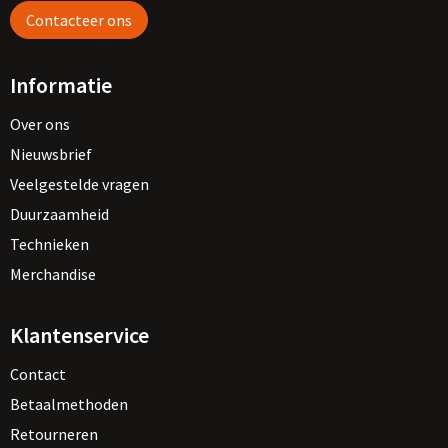
Regenkleding
Reflecterende vesten
Opbergtassen
Contacteer ons
Regenkleding
Reistassen
Informatie
Restauranttextiel
Rugzakken
Over ons
Nieuwsbrief
Schoenen
Schoenentassen
Veelgestelde vragen
Schorten en Sloven
Schoudertassen
Duurzaamheid
Technieken
Sweaters
Sporttassen
Merchandise
T-Shirts
Strandtassen
Klantenservice
Veiligheidssignalering en Verlichting
Tablettassen
Contact
Veiligheidsvesten en Veiligheidshesjes
Toilettassen
Betaalmethoden
Retourneren