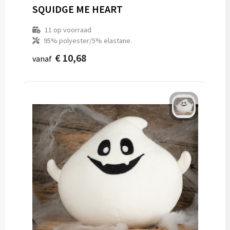
Regenkleding
Reflecterende vesten
Opbergtassen
SQUIDGE ME HEART
Regenkleding
Reistassen
11
op voorraad
95% polyester/5% elastane.
Restauranttextiel
Rugzakken
€ 10,68
vanaf
Schoenen
Schoenentassen
Schorten en Sloven
Schoudertassen
Sweaters
Sporttassen
T-Shirts
Strandtassen
Veiligheidssignalering en Verlichting
Tablettassen
Veiligheidsvesten en Veiligheidshesjes
Toilettassen