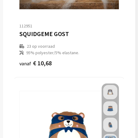
Vesten
Trolleys
Waterbestendige tassen
112951
SQUIDGEME GOST
23
op voorraad
95% polyester/5% elastane.
€ 10,68
vanaf