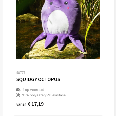
98778
SQUIDGY OCTOPUS
9
op voorraad
95% polyester/5% elastane.
€ 17,19
vanaf