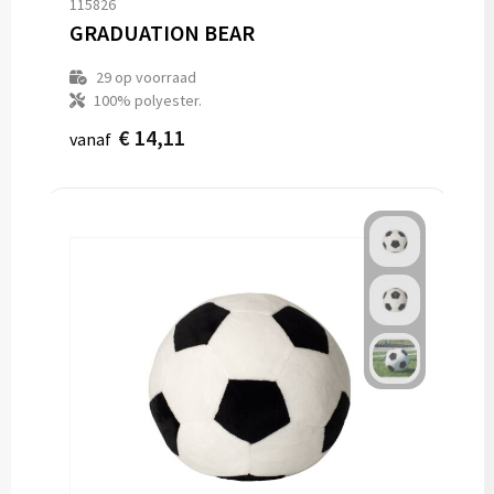
115826
GRADUATION BEAR
29
op voorraad
100% polyester.
€ 14,11
vanaf