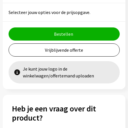
Vesten
Trolleys
Selecteer jouw opties voor de prijsopgave.
Waterbestendige tassen
Bestellen
Vrijblijvende offerte
Je kunt jouw logo in de
winkelwagen/offertemand uploaden
Heb je een vraag over dit
product?