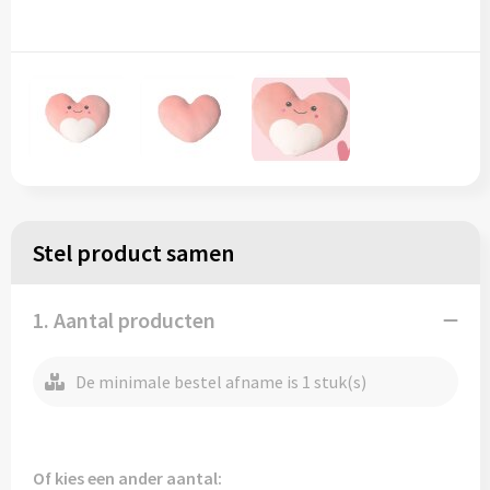
Regenkleding
Reflecterende vesten
Opbergtassen
Regenkleding
Reistassen
Restauranttextiel
Rugzakken
Schoenen
Schoenentassen
Schorten en Sloven
Schoudertassen
Stel product samen
Sweaters
Sporttassen
1. Aantal producten
T-Shirts
Strandtassen
De minimale bestel afname is 1 stuk(s)
Veiligheidssignalering en Verlichting
Tablettassen
Veiligheidsvesten en Veiligheidshesjes
Toilettassen
Of kies een ander aantal: