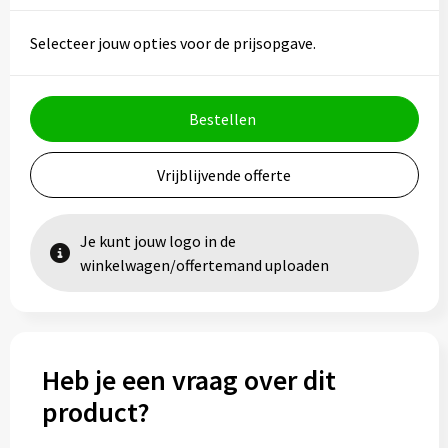
Vesten
Trolleys
Selecteer jouw opties voor de prijsopgave.
Waterbestendige tassen
Bestellen
Vrijblijvende offerte
Je kunt jouw logo in de
winkelwagen/offertemand uploaden
Heb je een vraag over dit
product?