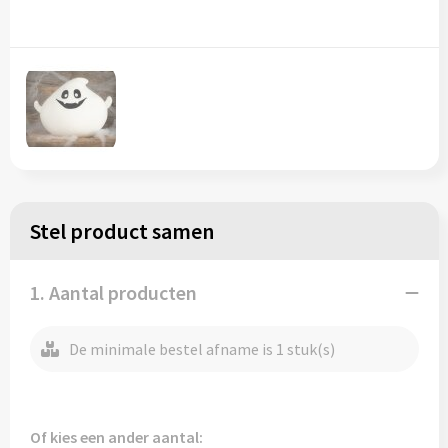
Regenkleding
Reflecterende vesten
Opbergtassen
Regenkleding
Reistassen
Restauranttextiel
Rugzakken
Schoenen
Schoenentassen
Schorten en Sloven
Schoudertassen
Stel product samen
Sweaters
Sporttassen
1. Aantal producten
T-Shirts
Strandtassen
De minimale bestel afname is 1 stuk(s)
Veiligheidssignalering en Verlichting
Tablettassen
Veiligheidsvesten en Veiligheidshesjes
Toilettassen
Of kies een ander aantal: