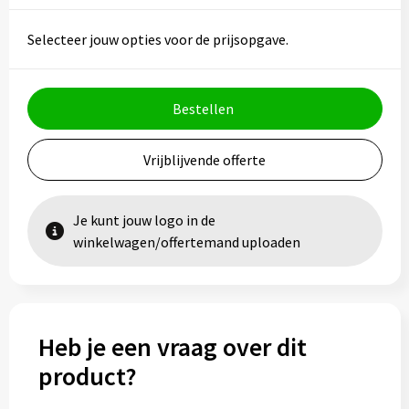
Vesten
Trolleys
Selecteer jouw opties voor de prijsopgave.
Waterbestendige tassen
Bestellen
Vrijblijvende offerte
Je kunt jouw logo in de
winkelwagen/offertemand uploaden
Heb je een vraag over dit
product?