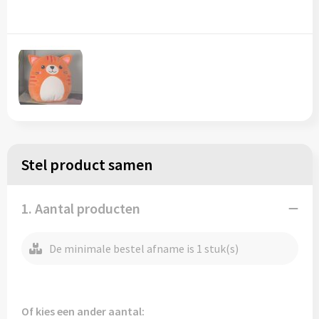
Regenkleding
Reflecterende vesten
Opbergtassen
Regenkleding
Reistassen
Restauranttextiel
Rugzakken
Schoenen
Schoenentassen
Schorten en Sloven
Schoudertassen
Stel product samen
Sweaters
Sporttassen
1. Aantal producten
T-Shirts
Strandtassen
De minimale bestel afname is 1 stuk(s)
Veiligheidssignalering en Verlichting
Tablettassen
Veiligheidsvesten en Veiligheidshesjes
Toilettassen
Of kies een ander aantal: