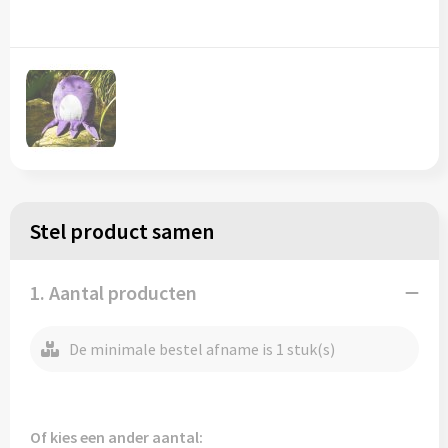
Regenkleding
Reflecterende vesten
Opbergtassen
Regenkleding
Reistassen
Restauranttextiel
Rugzakken
Schoenen
Schoenentassen
Schorten en Sloven
Schoudertassen
Stel product samen
Sweaters
Sporttassen
1. Aantal producten
T-Shirts
Strandtassen
De minimale bestel afname is 1 stuk(s)
Veiligheidssignalering en Verlichting
Tablettassen
Veiligheidsvesten en Veiligheidshesjes
Toilettassen
Of kies een ander aantal: