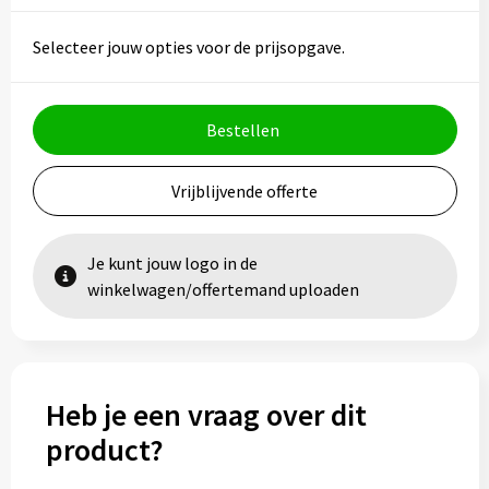
Vesten
Trolleys
Selecteer jouw opties voor de prijsopgave.
Waterbestendige tassen
Bestellen
Vrijblijvende offerte
Je kunt jouw logo in de
winkelwagen/offertemand uploaden
Heb je een vraag over dit
product?