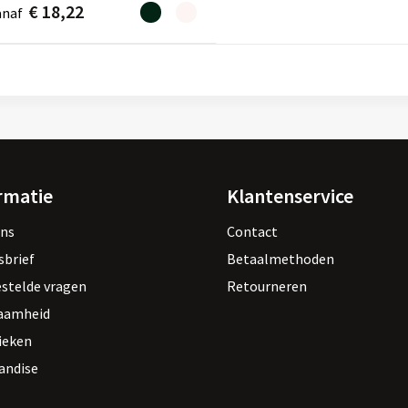
€ 18,22
anaf
rmatie
Klantenservice
ons
Contact
sbrief
Betaalmethoden
estelde vragen
Retourneren
aamheid
ieken
andise