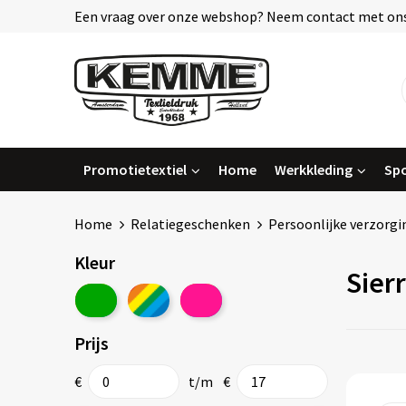
Een vraag over onze webshop? Neem contact met ons
Promotietextiel
Home
Werkkleding
Spo
Home
Relatiegeschenken
Persoonlijke verzorgi
Kleur
Sier
Prijs
€
t/m
€