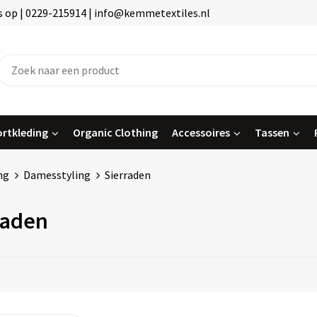
 op | 0229-215914 | info@kemmetextiles.nl
rtkleding
Organic Clothing
Accessoires
Tassen
ng
Damesstyling
Sierraden
raden