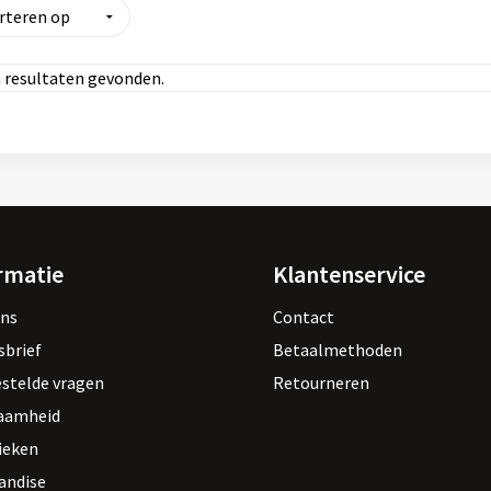
 resultaten gevonden.
rmatie
Klantenservice
ons
Contact
sbrief
Betaalmethoden
estelde vragen
Retourneren
aamheid
ieken
andise