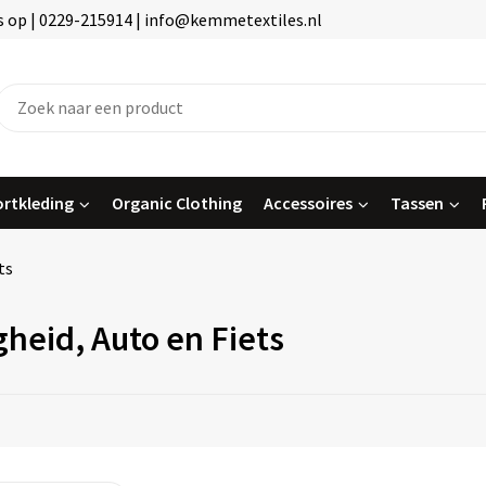
 op | 0229-215914 | info@kemmetextiles.nl
rtkleding
Organic Clothing
Accessoires
Tassen
ts
gheid, Auto en Fiets