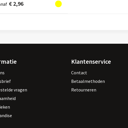
€ 2,96
anaf
rmatie
Klantenservice
ons
Contact
sbrief
Betaalmethoden
estelde vragen
Retourneren
aamheid
ieken
andise