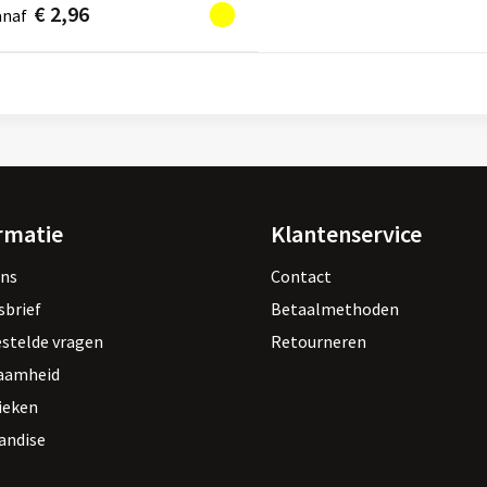
€ 2,96
anaf
rmatie
Klantenservice
ons
Contact
sbrief
Betaalmethoden
estelde vragen
Retourneren
aamheid
ieken
andise