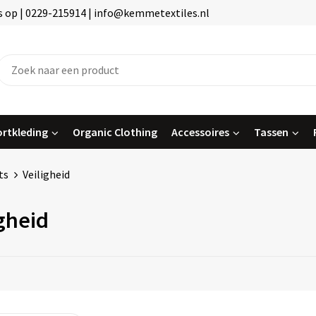
 op | 0229-215914 | info@kemmetextiles.nl
rtkleding
Organic Clothing
Accessoires
Tassen
ts
Veiligheid
igheid