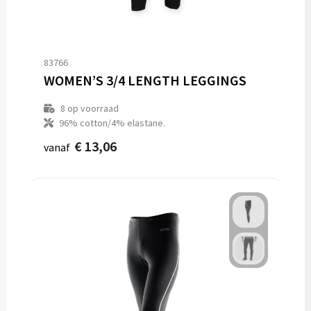
83766
WOMEN’S 3/4 LENGTH LEGGINGS
8
op voorraad
96% cotton/4% elastane.
€ 13,06
vanaf