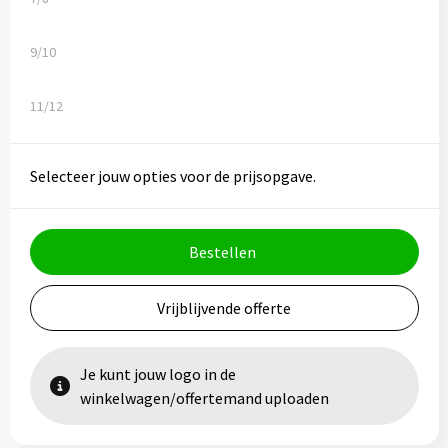
Vesten
Trolleys
Waterbestendige tassen
9/10
11/12
Selecteer jouw opties voor de prijsopgave.
Bestellen
Vrijblijvende offerte
Je kunt jouw logo in de
winkelwagen/offertemand uploaden