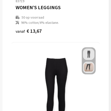
83719
WOMEN’S LEGGINGS
50
op voorraad
96% cotton/4% elastane.
€ 13,67
vanaf