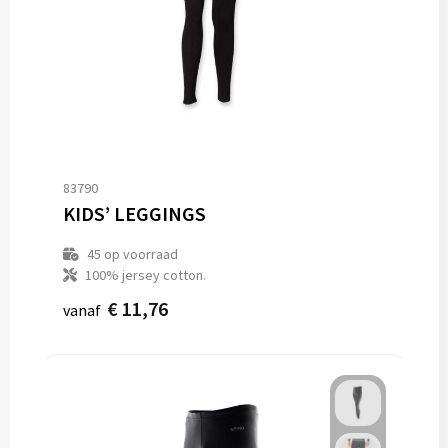
83790
KIDS’ LEGGINGS
45
op voorraad
100% jersey cotton.
€ 11,76
vanaf