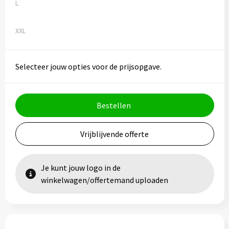
Vesten
Trolleys
L
Waterbestendige tassen
XXL
Selecteer jouw opties voor de prijsopgave.
Bestellen
Vrijblijvende offerte
Je kunt jouw logo in de
winkelwagen/offertemand uploaden