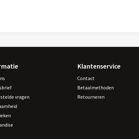
rmatie
Klantenservice
ons
Contact
sbrief
Betaalmethoden
estelde vragen
Retourneren
aamheid
ieken
andise