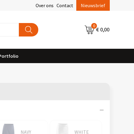
Over ons
Contact
Nieuwsbrief
0
€ 0,00
Portfolio
NAVY
WHITE