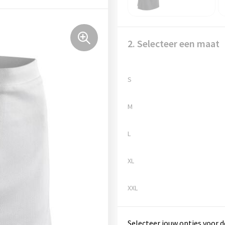
2. Selecteer een maat
S
M
L
XL
XXL
Selecteer jouw opties voor d