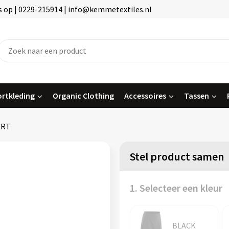
 op | 0229-215914 | info@kemmetextiles.nl
rtkleding
Organic Clothing
Accessoires
Tassen
ORT
Stel product samen
1. Selecteer een kleur
BLACK