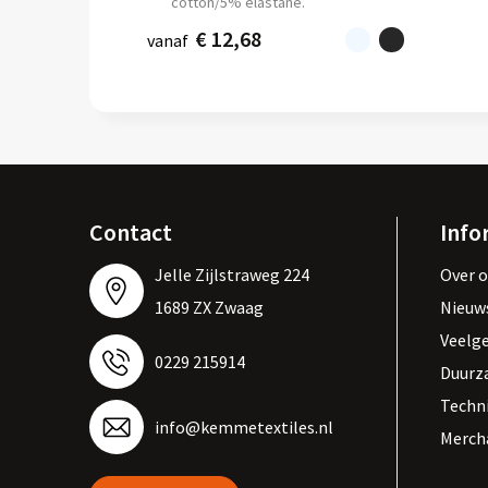
cotton/5% elastane.
€ 12,68
vanaf
Contact
Info
Jelle Zijlstraweg 224
Over 
1689 ZX Zwaag
Nieuw
Veelg
0229 215914
Duurz
Techn
info@kemmetextiles.nl
Merch