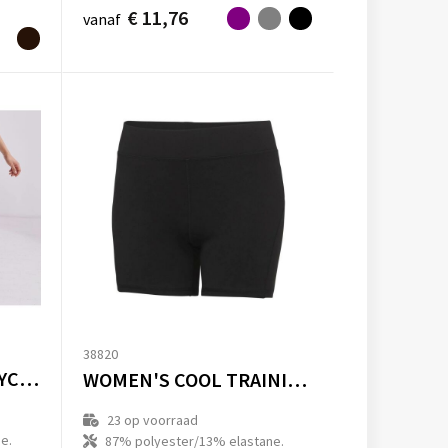
€ 11,76
vanaf
38820
WOMEN'S FASHION CYCLING SHORTS
WOMEN'S COOL TRAINING SHORTS
23
op voorraad
e.
87% polyester/13% elastane.