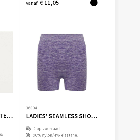
€ 11,05
vanaf
36804
WOMEN'S RECYCLED TECH SHORTS
LADIES' SEAMLESS SHORT
2
op voorraad
0%
96% nylon/4% elastane.