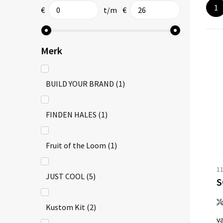
1
€
t/m
€
Merk
BUILD YOUR BRAND
(1)
FINDEN HALES
(1)
Fruit of the Loom
(1)
1
JUST COOL
(5)
S
Kustom Kit
(2)
v