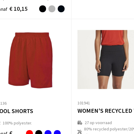
€ 10,15
anaf
101941
8136
OOL SHORTS
27
op voorraad
100% polyester.
80% recycled polyester/2
€
anaf