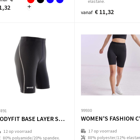
elastane.
1,32
€ 11,32
vanaf
99930
3891
BODYFIT BASE LAYER SHORTS
17
op voorraad
12
op voorraad
88% polyester/12% elastan
80% polyamide/20% spandex.