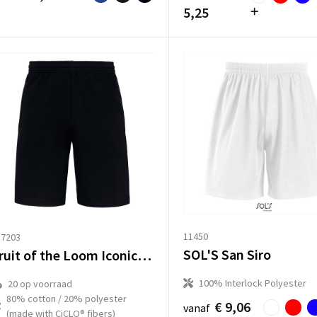
5,25
11450
17203
SOL'S San Siro
Fruit of the Loom Iconic 250 Shorts
100% Interlock Polyester
20
op voorraad
80% cotton / 20% polyester
€ 9,06
vanaf
(made with CiCLO® fibers)