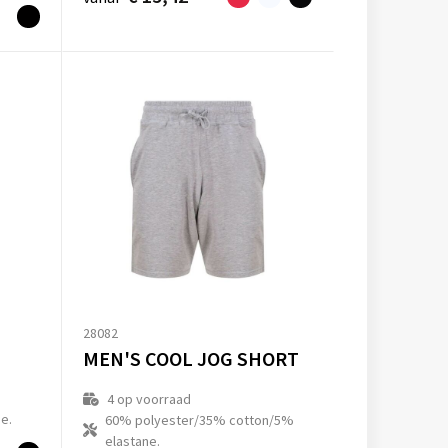
28082
MEN'S COOL JOG SHORT
4
op voorraad
e.
60% polyester/35% cotton/5%
elastane.