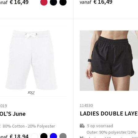
€ 16,49
€ 16,49
vanaf
anaf
114530
1019
OL'S June
5
op voorraad
80% Cotton - 20% Polyester
Outer: 90% polyester/10%
€ 18,94
anaf