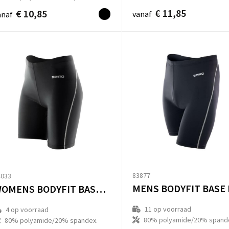
€ 11,85
€ 10,85
vanaf
anaf
83877
4033
WOMENS BODYFIT BASE LAYER SHORTS
11
op voorraad
4
op voorraad
80% polyamide/20% spand
80% polyamide/20% spandex.