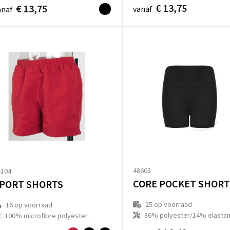
€ 13,75
€ 13,75
vanaf
anaf
48603
4104
CORE POCKET SHORT
PORT SHORTS
25
op voorraad
16
op voorraad
86% polyester/14% elastan
100% microfibre polyester.