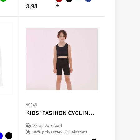
8,98
99949
KIDS' FASHION CYCLING SHORTS
33
op voorraad
88% polyester/12% elastane.