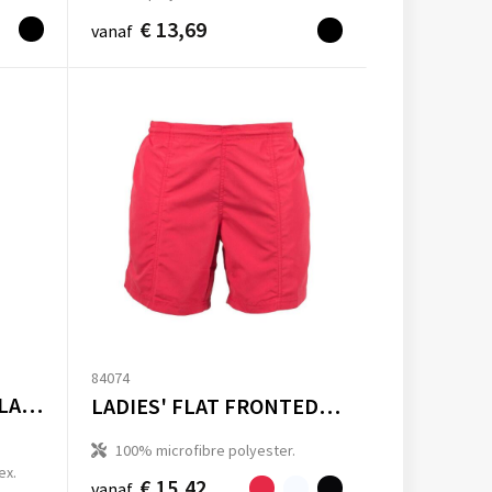
€ 13,69
vanaf
84074
MENS BODYFIT BASE LAYER SHORTS
LADIES' FLAT FRONTED SHORTS
100% microfibre polyester.
ex.
€ 15,42
vanaf