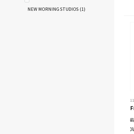
NEW MORNING STUDIOS
(1)
SKINNIFIT MEN
(2)
SOL'S
(4)
SPIRO
(4)
TIGER
(1)
1
TOMBO
(6)