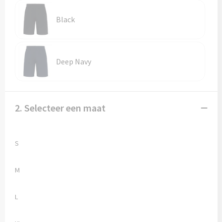
Vesten
Trolleys
Black
Waterbestendige tassen
Deep Navy
2. Selecteer een maat
S
M
L