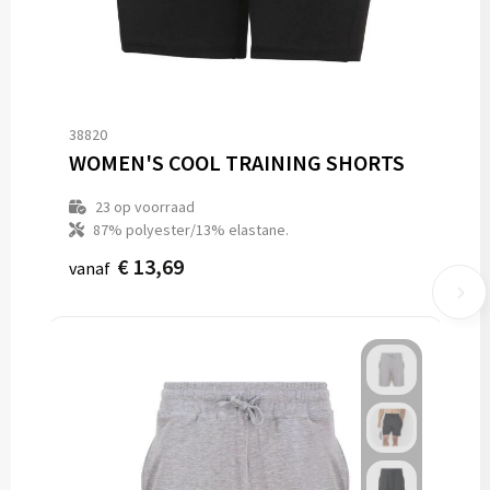
38820
WOMEN'S COOL TRAINING SHORTS
23
op voorraad
87% polyester/13% elastane.
€ 13,69
vanaf