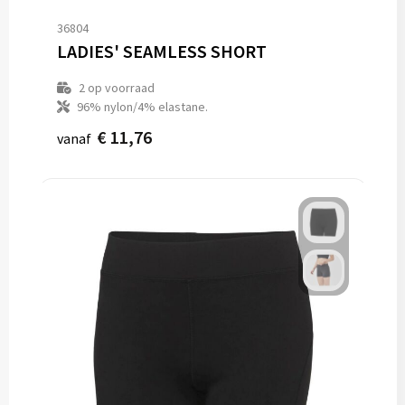
36804
LADIES' SEAMLESS SHORT
2
op voorraad
96% nylon/4% elastane.
€ 11,76
vanaf