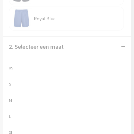
Vesten
Trolleys
Waterbestendige tassen
Royal Blue
2. Selecteer een maat
XS
S
M
L
XL