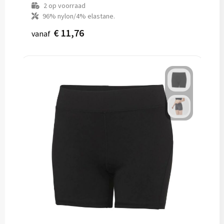
2
op voorraad
96% nylon/4% elastane.
€ 11,76
vanaf