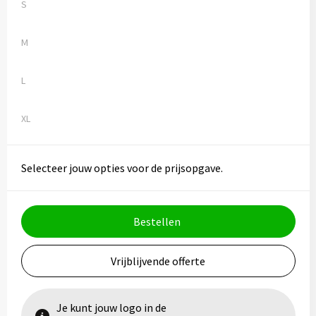
Vesten
Trolleys
S
Waterbestendige tassen
M
L
XL
Selecteer jouw opties voor de prijsopgave.
Bestellen
Vrijblijvende offerte
Je kunt jouw logo in de