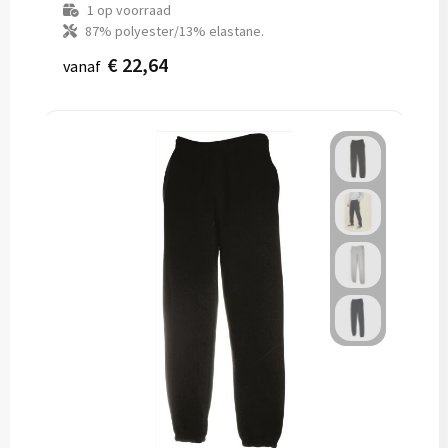
1
op voorraad
87% polyester/13% elastane.
€ 22,64
vanaf