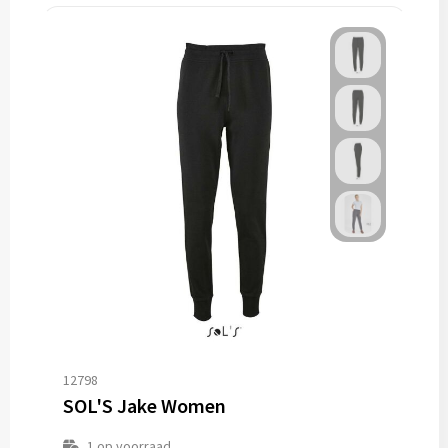
12798
SOL'S Jake Women
1
op voorraad