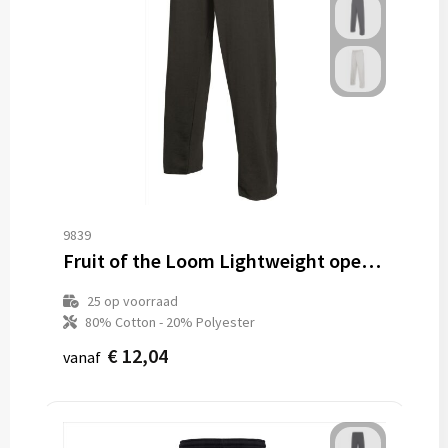
9839
Fruit of the Loom Lightweight open hem Jogpants
25
op voorraad
80% Cotton - 20% Polyester
€ 12,04
vanaf