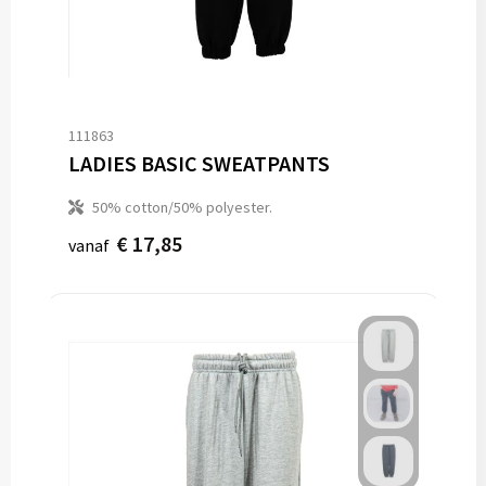
111863
LADIES BASIC SWEATPANTS
50% cotton/50% polyester.
€ 17,85
vanaf