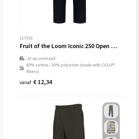
Vesten
Trolleys
Waterbestendige tassen
117192
Fruit of the Loom Iconic 250 Open Hem Jog Pants
23
op voorraad
80% cotton / 20% polyester (made with CiCLO®
fibers)
€ 12,34
vanaf