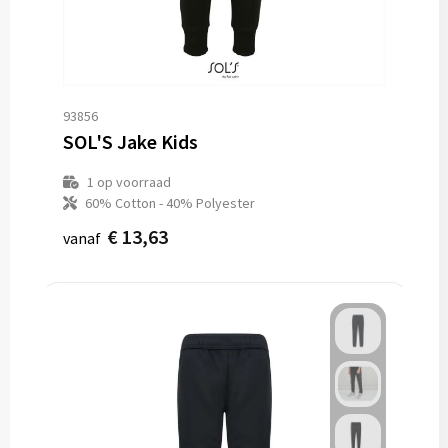
93856
SOL'S Jake Kids
1
op voorraad
60% Cotton - 40% Polyester
€ 13,63
vanaf