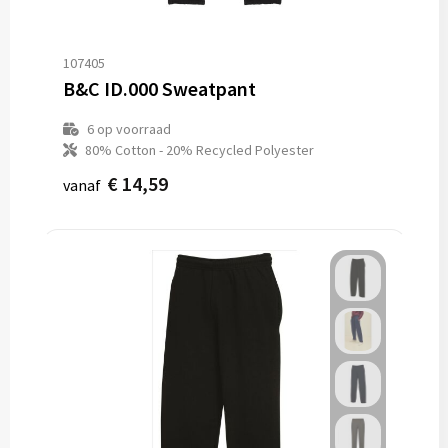
107405
B&C ID.000 Sweatpant
6
op voorraad
80% Cotton - 20% Recycled Polyester
€ 14,59
vanaf