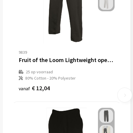
9839
Fruit of the Loom Lightweight open hem Jogpants
25
op voorraad
80% Cotton - 20% Polyester
€ 12,04
vanaf