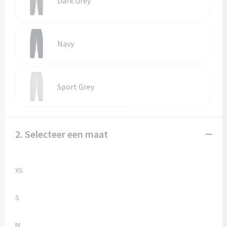
Dark Grey
Vesten
Trolleys
Waterbestendige tassen
Navy
Sport Grey
2. Selecteer een maat
XS
S
M