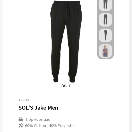
12799
SOL'S Jake Men
1
op voorraad
60% Cotton - 40% Polyester