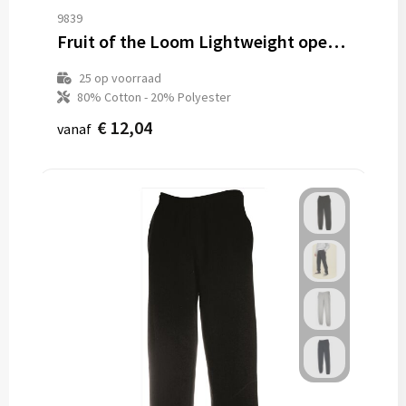
9839
Fruit of the Loom Lightweight open hem Jogpants
25
op voorraad
80% Cotton - 20% Polyester
€ 12,04
vanaf