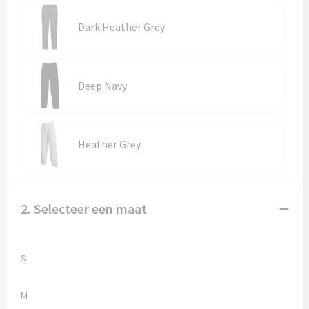
Vesten
Trolleys
Dark Heather Grey
Waterbestendige tassen
Deep Navy
Heather Grey
2. Selecteer een maat
S
M