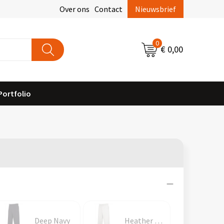
Over ons
Contact
Nieuwsbrief
0
€ 0,00
Portfolio
Deep Navy
Heather Grey