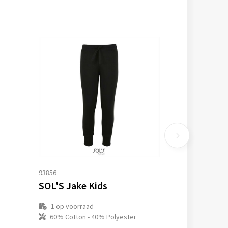
93856
SOL'S Jake Kids
1
op voorraad
60% Cotton - 40% Polyester