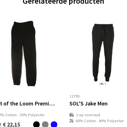
Gerelateerde producten
12799
Fruit of the Loom Premium Elasticated Cuf Jogpants
SOL'S Jake Men
0% Cotton - 30% Polyester
1
op voorraad
60% Cotton - 40% Polyester
€ 22,15
f