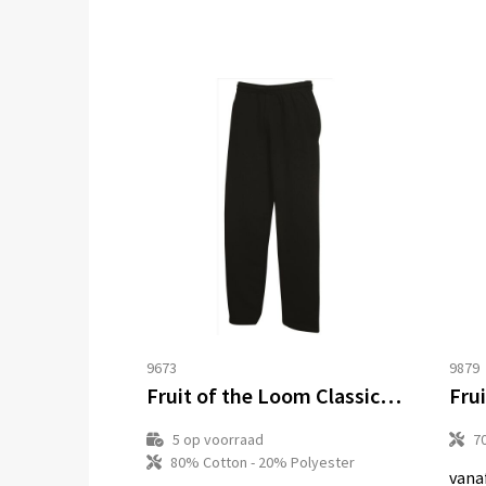
9673
9879
Fruit of the Loom Classic Open Hem Jogpants
5
op voorraad
7
80% Cotton - 20% Polyester
vana