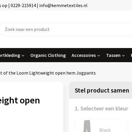
 op | 0229-215914 | info@kemmetextiles.nl
rtkleding
Organic Clothing
Accessoires
Tassen
it of the Loom Lightweight open hem Jogpants
Stel product samen
eight open
1. Selecteer een kleur
Black