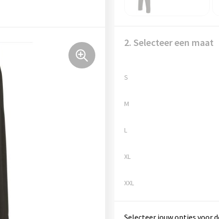
2. Selecteer een maat
S
M
L
XL
XXL
Selecteer jouw opties voor d