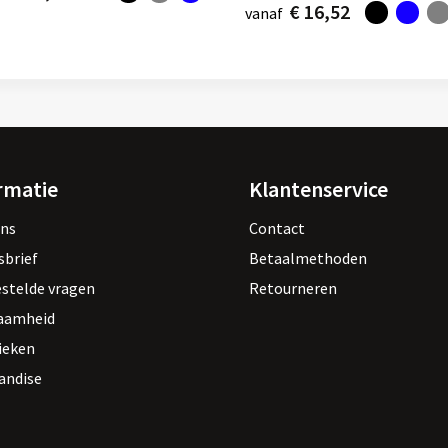
€ 16,52
vanaf
rmatie
Klantenservice
ons
Contact
sbrief
Betaalmethoden
estelde vragen
Retourneren
aamheid
ieken
andise