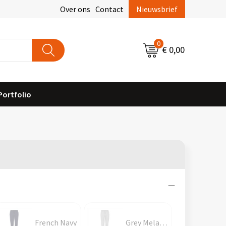
Over ons
Contact
Nieuwsbrief
0
€ 0,00
Portfolio
French Navy
Grey Melange 2