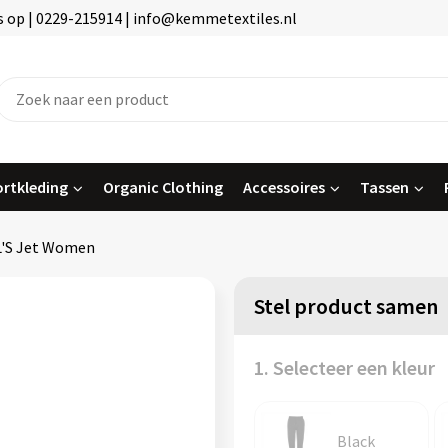
 op | 0229-215914 | info@kemmetextiles.nl
rtkleding
Organic Clothing
Accessoires
Tassen
'S Jet Women
Stel product samen
1. Selecteer een kleur
Black