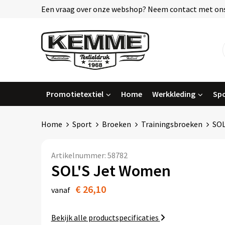
Een vraag over onze webshop? Neem contact met ons
Promotietextiel
Home
Werkkleding
Spo
Home
Sport
Broeken
Trainingsbroeken
SOL
Artikelnummer:
58782
SOL'S Jet Women
€ 26,10
vanaf
Bekijk alle productspecificaties