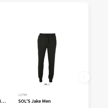
12799
Fruit of the Loom Premium Elasticated Cuf Jogpants
SOL'S Jake Men