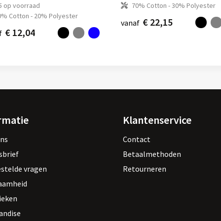
5
op voorraad
70% Cotton - 30% Polyester
0% Cotton - 20% Polyester
€ 22,15
vanaf
€ 12,04
f
rmatie
Klantenservice
ons
Contact
sbrief
Betaalmethoden
estelde vragen
Retourneren
aamheid
ieken
andise