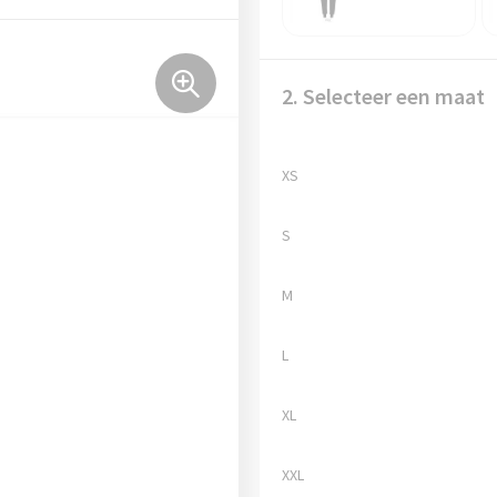
2. Selecteer een maat
XS
S
M
L
XL
XXL