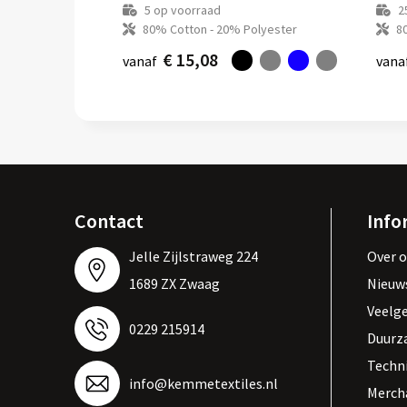
5
op voorraad
2
80% Cotton - 20% Polyester
8
€ 15,08
vanaf
vana
Contact
Info
Jelle Zijlstraweg 224
Over 
1689 ZX Zwaag
Nieuw
Veelg
0229 215914
Duurz
Techn
info@kemmetextiles.nl
Merch