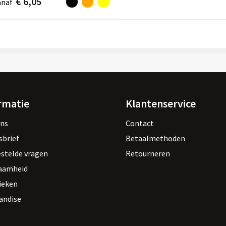
€ 6,05
anaf
rmatie
Klantenservice
ons
Contact
sbrief
Betaalmethoden
estelde vragen
Retourneren
aamheid
ieken
andise