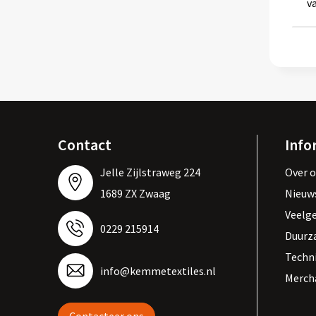
v
Contact
Info
Jelle Zijlstraweg 224
Over 
1689 ZX Zwaag
Nieuw
Veelg
0229 215914
Duurz
Techn
info@kemmetextiles.nl
Merch
Contacteer ons