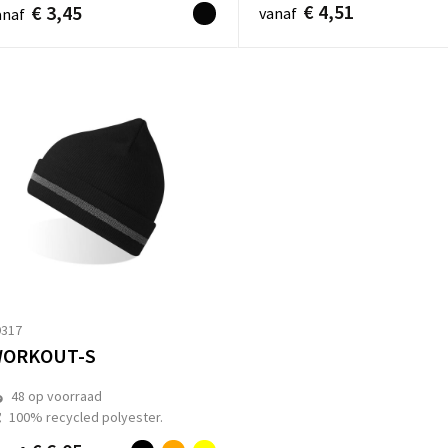
€ 4,51
€ 3,45
vanaf
anaf
9317
ORKOUT-S
48
op voorraad
100% recycled polyester.