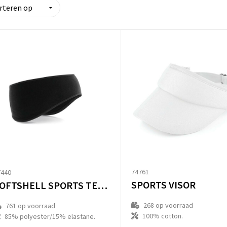
74761
7440
SPORTS VISOR
SOFTSHELL SPORTS TECH HEADBAND
268
op voorraad
761
op voorraad
100% cotton.
85% polyester/15% elastane.