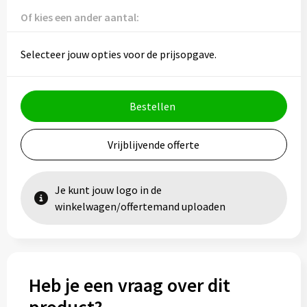
Vesten
Trolleys
Of kies een ander aantal:
Waterbestendige tassen
Selecteer jouw opties voor de prijsopgave.
Bestellen
Vrijblijvende offerte
Je kunt jouw logo in de
winkelwagen/offertemand uploaden
Heb je een vraag over dit