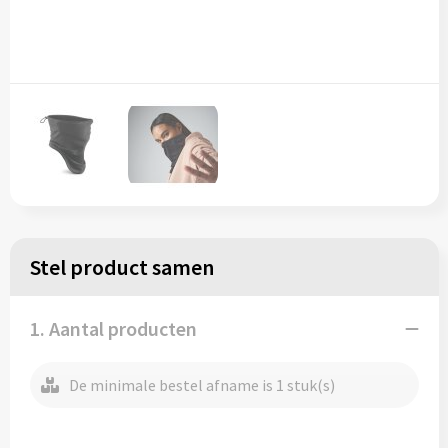
Regenkleding
Reflecterende vesten
Opbergtassen
Regenkleding
Reistassen
Restauranttextiel
Rugzakken
Schoenen
Schoenentassen
Schorten en Sloven
Schoudertassen
Sweaters
Sporttassen
Stel product samen
T-Shirts
Strandtassen
1. Aantal producten
Veiligheidssignalering en Verlichting
Tablettassen
De minimale bestel afname is 1 stuk(s)
Veiligheidsvesten en Veiligheidshesjes
Toilettassen