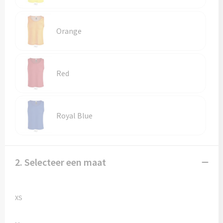
Vesten
Trolleys
Waterbestendige tassen
Orange
Red
Royal Blue
2. Selecteer een maat
XS