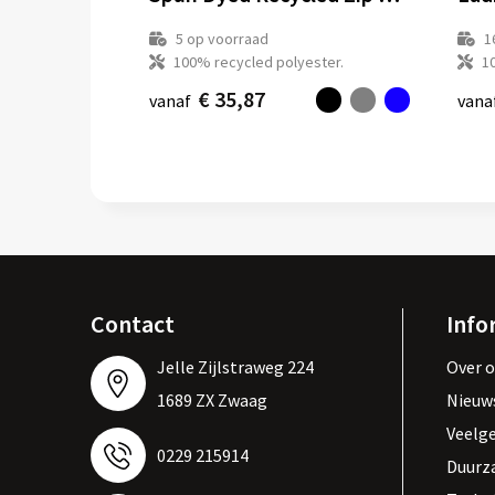
5
op voorraad
1
100% recycled polyester.
1
€ 35,87
vanaf
vana
Contact
Info
Jelle Zijlstraweg 224
Over 
1689 ZX Zwaag
Nieuw
Veelg
0229 215914
Duurz