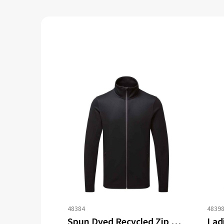
48384
4839
Spun Dyed Recycled Zip Through Sweat Jacket