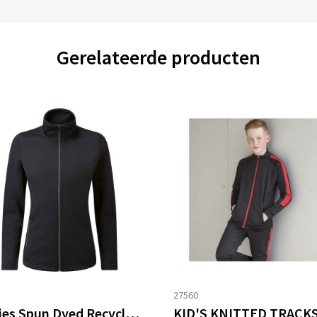
Gerelateerde producten
8
27560
Ladies Spun Dyed Recycled Zip Through Sweat Jacket