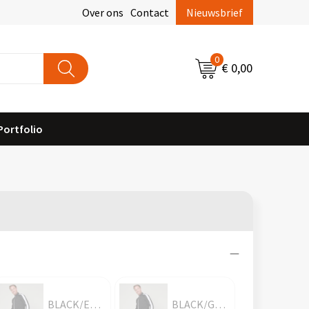
Over ons
Contact
Nieuwsbrief
0
€ 0,00
Portfolio
BLACK/EMERALD
BLACK/GOLD