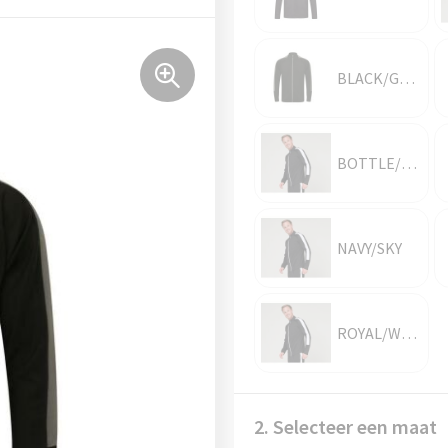
BLACK/GUNMETAL GREY
BOTTLE/WHITE
NAVY/SKY
ROYAL/WHITE
2. Selecteer een maat