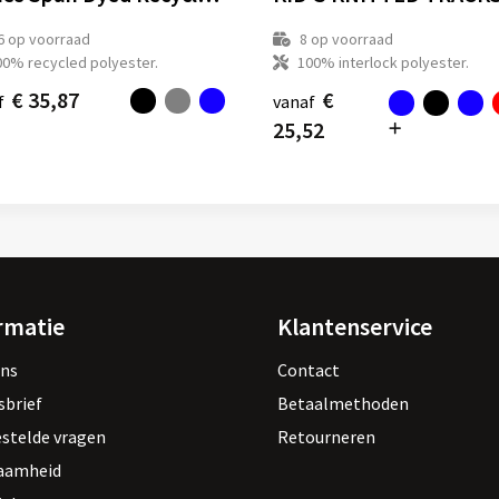
6
op voorraad
8
op voorraad
00% recycled polyester.
100% interlock polyester.
€ 35,87
€
f
vanaf
25,52
rmatie
Klantenservice
ons
Contact
sbrief
Betaalmethoden
estelde vragen
Retourneren
aamheid