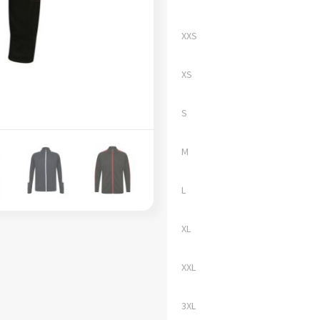
XXS
XS
S
M
L
XL
XXL
3XL