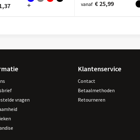
€ 25,99
vanaf
1,37
rmatie
Klantenservice
ons
Contact
sbrief
Betaalmethoden
estelde vragen
Retourneren
aamheid
ieken
andise