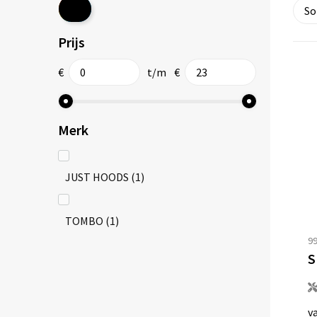
Prijs
€
t/m
€
Merk
JUST HOODS
(1)
TOMBO
(1)
9
v