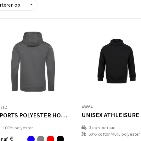
48664
9712
SPORTS POLYESTER HOODIE
3
op voorraad
100% polyester.
60% cotton/40% polyester.
€
anaf