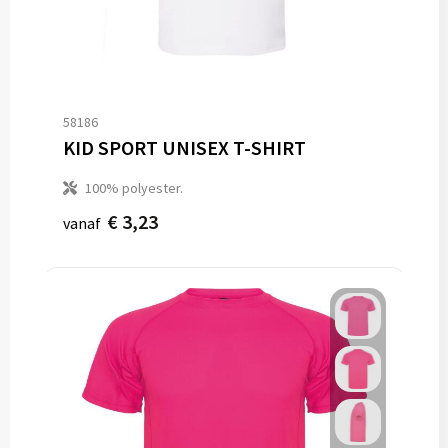
Vesten
Trolleys
Waterbestendige tassen
58186
KID SPORT UNISEX T-SHIRT
100% polyester.
€ 3,23
vanaf