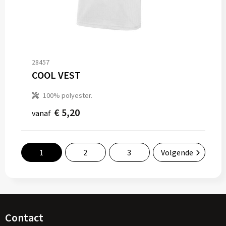
28457
COOL VEST
100% polyester.
€ 5,20
vanaf
1
2
3
Volgende
Contact