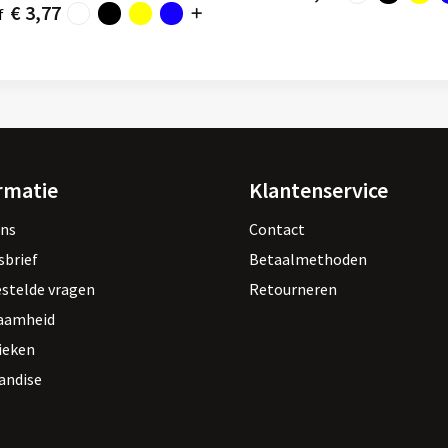
€ 3,77
f
rmatie
Klantenservice
ons
Contact
sbrief
Betaalmethoden
estelde vragen
Retourneren
aamheid
ieken
andise