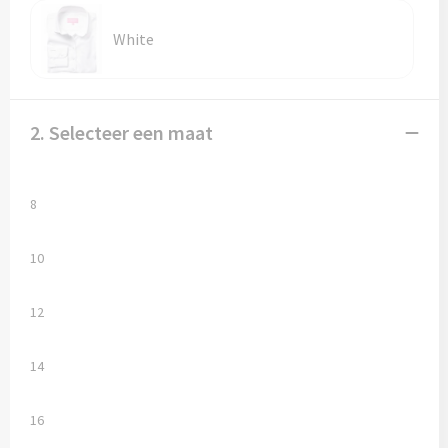
Vesten
Trolleys
White
Waterbestendige tassen
2. Selecteer een maat
8
10
12
14
16