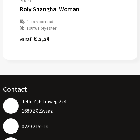
21819
Roly Shanghai Woman
1
op voorraad
100% Polyester
€ 5,54
vanaf
Contact
Jelle Zijlstraweg 224
1689 ZX Zwaag
0229 215914