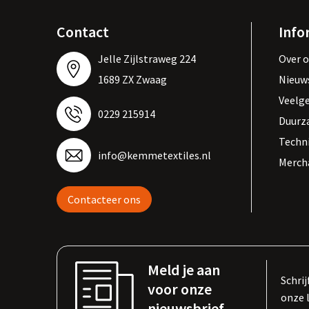
Contact
Info
Jelle Zijlstraweg 224
Over 
1689 ZX Zwaag
Nieuw
Veelg
0229 215914
Duurz
Techn
info@kemmetextiles.nl
Merch
Contacteer ons
Meld je aan
Schrij
voor onze
onze 
nieuwsbrief