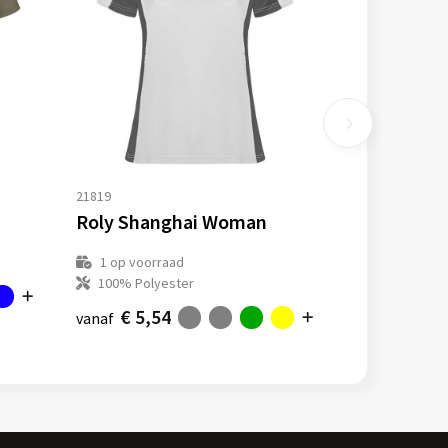
21819
Roly Shanghai Woman
1
op voorraad
100% Polyester
€ 5,54
vanaf