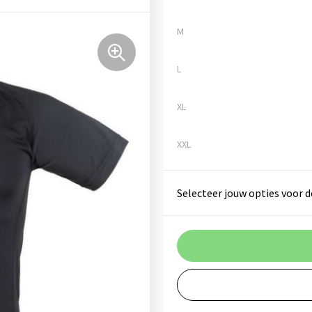
M
L
XL
XXL
Selecteer jouw opties voor d