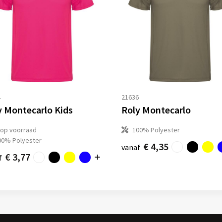
4
21636
y Montecarlo Kids
Roly Montecarlo
op voorraad
100% Polyester
00% Polyester
€ 4,35
vanaf
€ 3,77
f