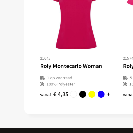
21645
2157
Roly Montecarlo Woman
Rol
1
op voorraad
5
100% Polyester
1
€ 4,35
vanaf
vana