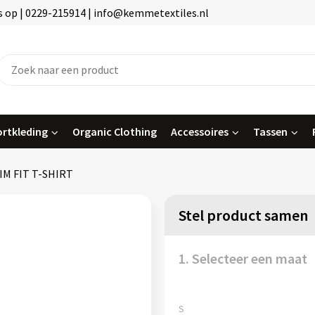
 op | 0229-215914 | info@kemmetextiles.nl
rtkleding
Organic Clothing
Accessoires
Tassen
IM FIT T-SHIRT
Stel product samen
1. Selecteer een maat
S