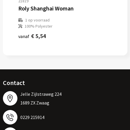
21819
Roly Shanghai Woman
1
op voorraad
100% Polyester
€ 5,54
vanaf
Contact
Jelle Zijlstraweg 224
1689 ZX Zwaag
0229 215914