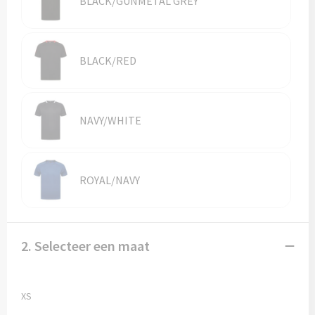
BLACK/GUNMETAL GREY
Vesten
Trolleys
Waterbestendige tassen
BLACK/RED
NAVY/WHITE
ROYAL/NAVY
2. Selecteer een maat
XS