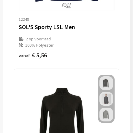
12248
SOL'S Sporty LSL Men
2
op voorraad
100% Polyester
€ 5,56
vanaf