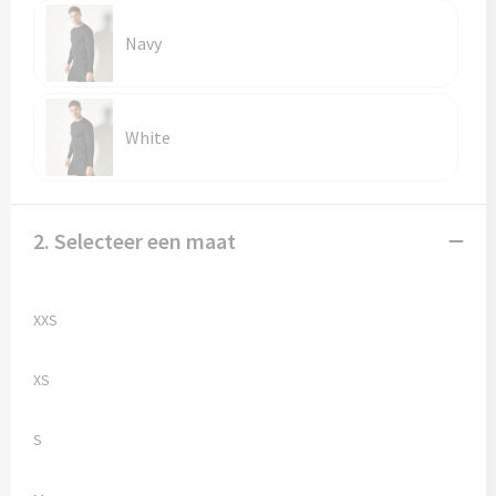
Vesten
Trolleys
Navy
Waterbestendige tassen
White
2. Selecteer een maat
XXS
XS
S