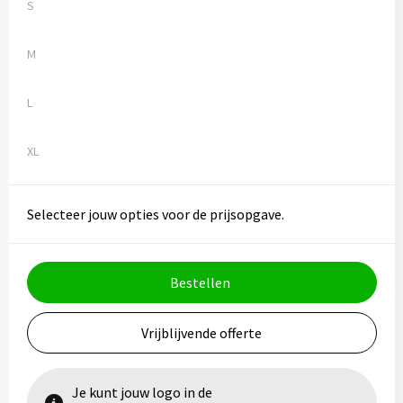
Vesten
Trolleys
S
Waterbestendige tassen
M
L
XL
Selecteer jouw opties voor de prijsopgave.
Bestellen
Vrijblijvende offerte
Je kunt jouw logo in de