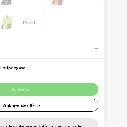
HI VIS YELLOW
e prijsopgave.
Bestellen
Vrijblijvende offerte
go in de winkelwagen/offertemand uploaden