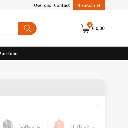
Over ons
Contact
Nieuwsbrief
0
€ 0,00
Portfolio
CAMOUFLAGE
HI VIS ORANGE