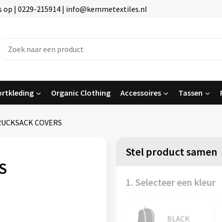
 op | 0229-215914 | info@kemmetextiles.nl
rtkleding
Organic Clothing
Accessoires
Tassen
 RUCKSACK COVERS
Stel product samen
S
1. Selecteer een kleur
BLACK