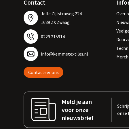
Contact
Info
Jelle Zijlstraweg 224
Over 
1689 ZX Zwaag
Nieuw
Veelg
0229 215914
Duurz
Techn
info@kemmetextiles.nl
Merch
Contacteer ons
Meld je aan
Schrij
voor onze
onze 
nieuwsbrief