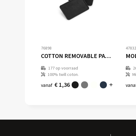
76898
4783
COTTON REMOVABLE PATCH
177
op voorraad
2
100% twill coton.
Mi
€ 1,36
vanaf
vana