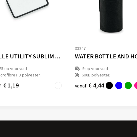
2
33247
MOLLE UTILITY SUBLIMATION PATCH
65
op voorraad
9
op voorraad
crofibre HD polyester.
600D polyester.
€ 1,19
€ 4,44
f
vanaf