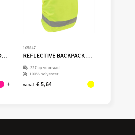
105847
WATER BOTTLE AND HOLDER
REFLECTIVE BACKPACK COVER "TILBURG
227
op voorraad
100% polyester.
€ 5,64
vanaf