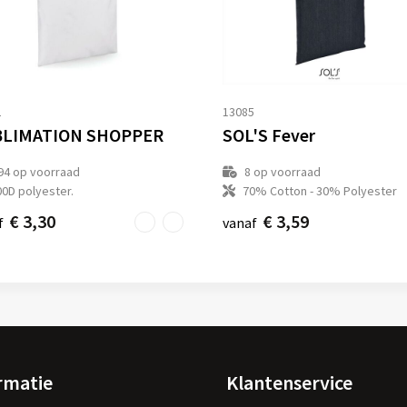
2
13085
LIMATION SHOPPER
SOL'S Fever
94
op voorraad
8
op voorraad
00D polyester.
70% Cotton - 30% Polyester
€ 3,30
€ 3,59
f
vanaf
rmatie
Klantenservice