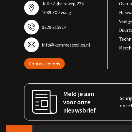
Jelle Zijlstraweg 224
Over 
1689 ZX Zwaag
Nieuw
Veelg
0229 215914
Duurz
Techn
info@kemmetextiles.nl
Merch
Contacteer ons
Meld je aan
Schrij
voor onze
onze 
nieuwsbrief