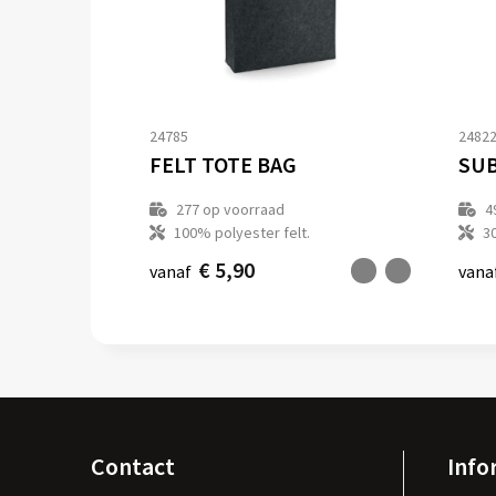
24785
2482
FELT TOTE BAG
SUB
277
op voorraad
4
100% polyester felt.
3
€ 5,90
vanaf
vana
Contact
Info