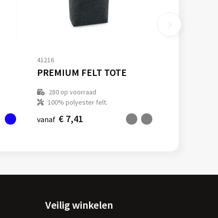
41216
PREMIUM FELT TOTE
280
op voorraad
100% polyester felt.
€ 7,41
vanaf
Veilig winkelen