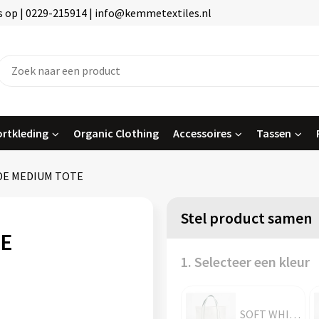
 op | 0229-215914 | info@kemmetextiles.nl
rtkleding
Organic Clothing
Accessoires
Tassen
DE MEDIUM TOTE
Stel product samen
TE
1. Selecteer een kleur
SOFT WHITE/BOTTLE GREEN