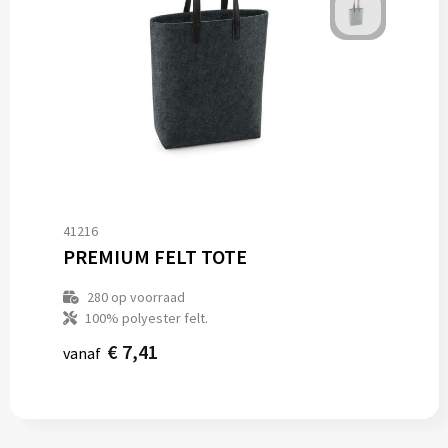
41216
PREMIUM FELT TOTE
280
op voorraad
100% polyester felt.
€ 7,41
vanaf