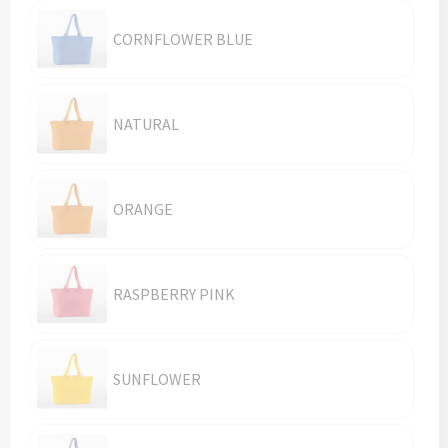
Vesten
Trolleys
CORNFLOWER BLUE
Waterbestendige tassen
NATURAL
ORANGE
RASPBERRY PINK
SUNFLOWER