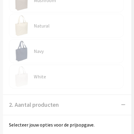
Mushroom
Vesten
Trolleys
Waterbestendige tassen
Natural
Navy
White
2. Aantal producten
Selecteer jouw opties voor de prijsopgave.