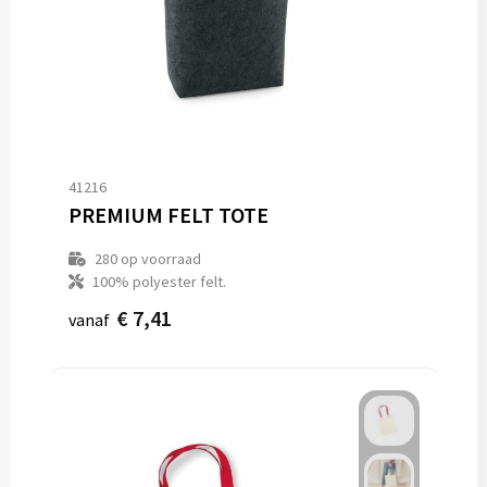
41216
PREMIUM FELT TOTE
280
op voorraad
100% polyester felt.
€ 7,41
vanaf