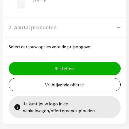
WHITE
Vesten
Trolleys
Waterbestendige tassen
2. Aantal producten
Selecteer jouw opties voor de prijsopgave.
Bestellen
Vrijblijvende offerte
Je kunt jouw logo in de
winkelwagen/offertemand uploaden