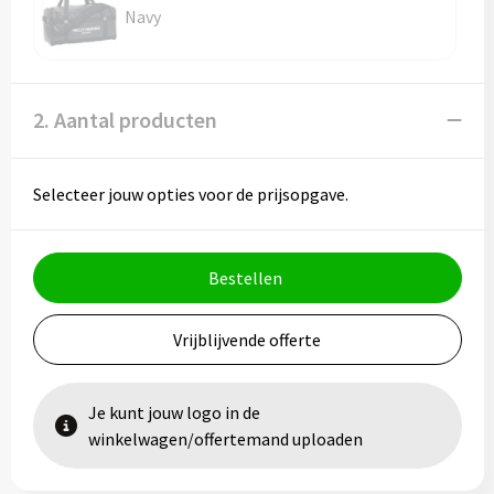
Vesten
Trolleys
Navy
Waterbestendige tassen
2. Aantal producten
Selecteer jouw opties voor de prijsopgave.
Bestellen
Vrijblijvende offerte
Je kunt jouw logo in de
winkelwagen/offertemand uploaden