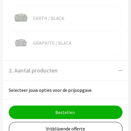
Vesten
Trolleys
Waterbestendige tassen
EARTH / BLACK
GRAPHITE / BLACK
2. Aantal producten
Selecteer jouw opties voor de prijsopgave.
Bestellen
Vrijblijvende offerte