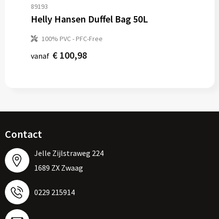
89193
Helly Hansen Duffel Bag 50L
100% PVC - PFC-Free
€ 100,98
vanaf
Contact
Jelle Zijlstraweg 224
1689 ZX Zwaag
0229 215914