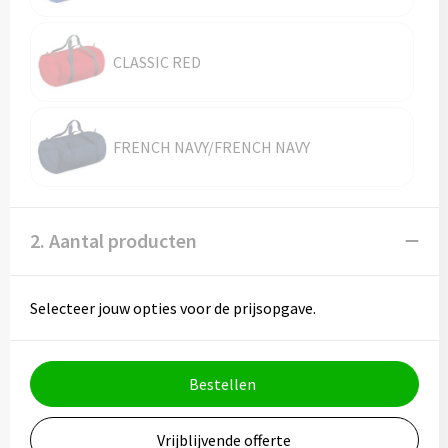
Vesten
Trolleys
Waterbestendige tassen
CLASSIC RED
FRENCH NAVY/FRENCH NAVY
2. Aantal producten
Selecteer jouw opties voor de prijsopgave.
Bestellen
Vrijblijvende offerte