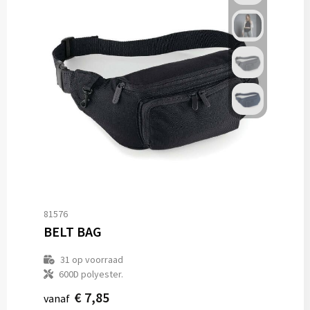
81576
BELT BAG
31
op voorraad
600D polyester.
€ 7,85
vanaf