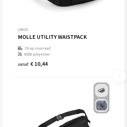
24820
MOLLE UTILITY WAISTPACK
39
op voorraad
600D polyester.
€ 10,44
vanaf