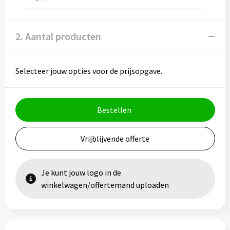
Vesten
Trolleys
Waterbestendige tassen
2. Aantal producten
Selecteer jouw opties voor de prijsopgave.
Bestellen
Vrijblijvende offerte
Je kunt jouw logo in de
winkelwagen/offertemand uploaden