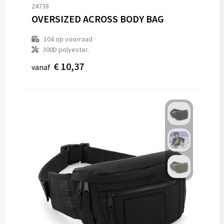
24738
OVERSIZED ACROSS BODY BAG
104
op voorraad
300D polyester.
€ 10,37
vanaf