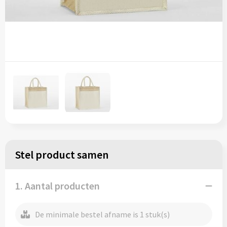
Regenkleding
Reflecterende vesten
Opbergtassen
Regenkleding
Reistassen
Restauranttextiel
Rugzakken
Schoenen
Schoenentassen
Schorten en Sloven
Schoudertassen
Sweaters
Sporttassen
Stel product samen
T-Shirts
Strandtassen
Veiligheidssignalering en Verlichting
Tablettassen
1. Aantal producten
Veiligheidsvesten en Veiligheidshesjes
Toilettassen
De minimale bestel afname is 1 stuk(s)