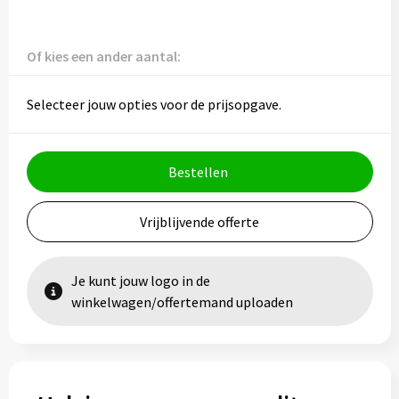
Vesten
Trolleys
Waterbestendige tassen
Of kies een ander aantal:
Selecteer jouw opties voor de prijsopgave.
Bestellen
Vrijblijvende offerte
Je kunt jouw logo in de
winkelwagen/offertemand uploaden