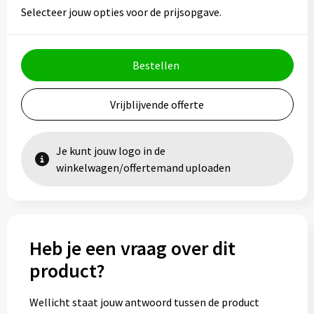
Vesten
Trolleys
Selecteer jouw opties voor de prijsopgave.
Waterbestendige tassen
Bestellen
Vrijblijvende offerte
Je kunt jouw logo in de
winkelwagen/offertemand uploaden
Heb je een vraag over dit
product?
Wellicht staat jouw antwoord tussen de product