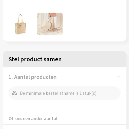
Regenkleding
Reflecterende vesten
Opbergtassen
Regenkleding
Reistassen
Restauranttextiel
Rugzakken
Schoenen
Schoenentassen
Stel product samen
Schorten en Sloven
Schoudertassen
Sweaters
Sporttassen
1. Aantal producten
T-Shirts
Strandtassen
De minimale bestel afname is 1 stuk(s)
Veiligheidssignalering en Verlichting
Tablettassen
Veiligheidsvesten en Veiligheidshesjes
Toilettassen
Of kies een ander aantal: