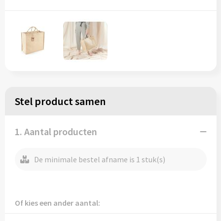
Regenkleding
Reflecterende vesten
Opbergtassen
Regenkleding
Reistassen
Restauranttextiel
Rugzakken
Schoenen
Schoenentassen
Stel product samen
Schorten en Sloven
Schoudertassen
Sweaters
Sporttassen
1. Aantal producten
T-Shirts
Strandtassen
De minimale bestel afname is 1 stuk(s)
Veiligheidssignalering en Verlichting
Tablettassen
Veiligheidsvesten en Veiligheidshesjes
Toilettassen
Of kies een ander aantal: