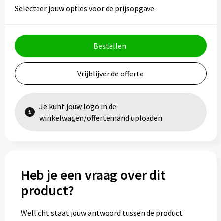
Vesten
Trolleys
Selecteer jouw opties voor de prijsopgave.
Waterbestendige tassen
Bestellen
Vrijblijvende offerte
Je kunt jouw logo in de
winkelwagen/offertemand uploaden
Heb je een vraag over dit
product?
Wellicht staat jouw antwoord tussen de product