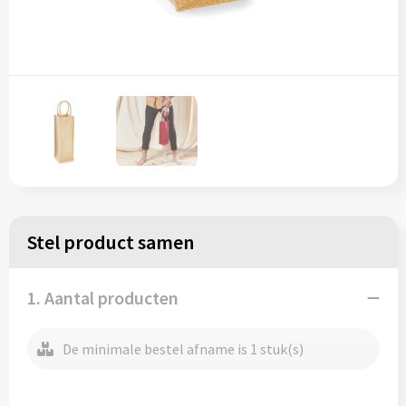
Regenkleding
Reflecterende vesten
Opbergtassen
Regenkleding
Reistassen
Restauranttextiel
Rugzakken
Schoenen
Schoenentassen
Schorten en Sloven
Schoudertassen
Sweaters
Sporttassen
Stel product samen
T-Shirts
Strandtassen
1. Aantal producten
Veiligheidssignalering en Verlichting
Tablettassen
De minimale bestel afname is 1 stuk(s)
Veiligheidsvesten en Veiligheidshesjes
Toilettassen