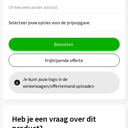
Vesten
Trolleys
Of kies een ander aantal:
Waterbestendige tassen
Selecteer jouw opties voor de prijsopgave.
Bestellen
Vrijblijvende offerte
Je kunt jouw logo in de
winkelwagen/offertemand uploaden
Heb je een vraag over dit