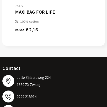
75377
MAXI BAG FOR LIFE
100% cotton.
€ 2,16
vanaf
Contact
Jelle Zijlstraweg 224
1689 ZX Zwaag
0229 215914