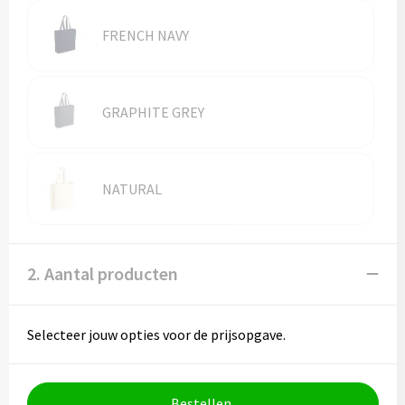
Vesten
Trolleys
FRENCH NAVY
Waterbestendige tassen
GRAPHITE GREY
NATURAL
2. Aantal producten
Selecteer jouw opties voor de prijsopgave.
Bestellen